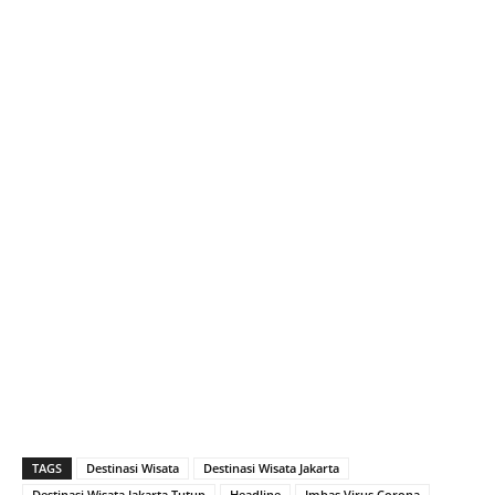
TAGS
Destinasi Wisata
Destinasi Wisata Jakarta
Destinasi Wisata Jakarta Tutup
Headline
Imbas Virus Corona