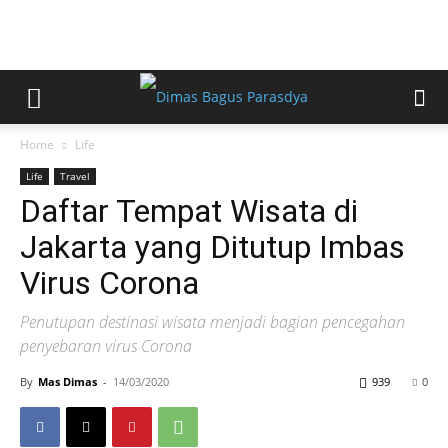
Home
Life
Life
Travel
Daftar Tempat Wisata di
Jakarta yang Ditutup Imbas
Virus Corona
Penutupan destinasi wisata menjadi bagian pencegahan
penyebaran virus Corona
By
Mas Dimas
-
14/03/2020
939
0