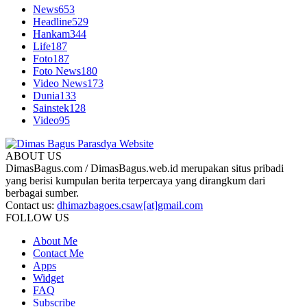
News
653
Headline
529
Hankam
344
Life
187
Foto
187
Foto News
180
Video News
173
Dunia
133
Sainstek
128
Video
95
ABOUT US
DimasBagus.com / DimasBagus.web.id merupakan situs pribadi
yang berisi kumpulan berita terpercaya yang dirangkum dari
berbagai sumber.
Contact us:
dhimazbagoes.csaw[at]gmail.com
FOLLOW US
About Me
Contact Me
Apps
Widget
FAQ
Subscribe