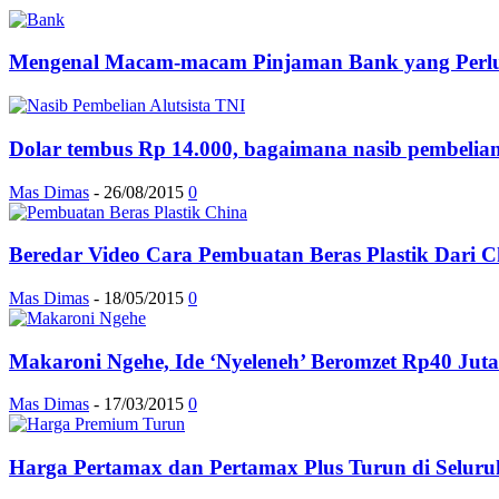
Mengenal Macam-macam Pinjaman Bank yang Perlu
Dolar tembus Rp 14.000, bagaimana nasib pembelian 
Mas Dimas
-
26/08/2015
0
Beredar Video Cara Pembuatan Beras Plastik Dari C
Mas Dimas
-
18/05/2015
0
Makaroni Ngehe, Ide ‘Nyeleneh’ Beromzet Rp40 Juta
Mas Dimas
-
17/03/2015
0
Harga Pertamax dan Pertamax Plus Turun di Seluruh 