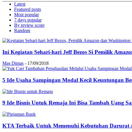
Latest
Featured posts
Most popular
7 days popular
By review score
Random
Ini Kegiatan Sehari-hari Jeff Bezos Si Pemilik Amaz
Mas Dimas
-
17/09/2018
5 Ide Usaha Sampingan Modal Kecil Keuntungan Be
9 Ide Bisnis Untuk Remaja Ini Bisa Tambah Uang S
KTA Terbaik Untuk Memenuhi Kebutuhan Darurat