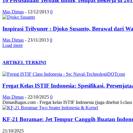
10 Perusahaan Terbaik untuk Tempat Bekerja di 20
Mas Dimas
-
12/12/2013
0
Inspirasi Trilyuner : Djoko Susanto, Berawal dar
Mas Dimas
-
23/11/2013
0
Load more
ARTIKEL TERKINI
Fregat Kelas ISTIF Indonesia: Spesifikasi, Persenja
Mas Dimas
-
22/10/2025
0
DimasBagus.com - Fregat kelas ISTIF Indonesia (juga disebut I-class at
KF-21 Boramae: Jet Tempur Canggih Buatan Indonesi
21/10/2025