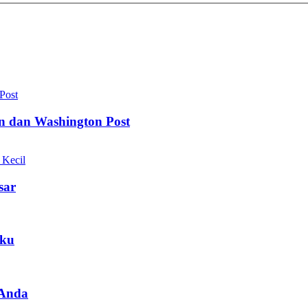
on dan Washington Post
sar
aku
 Anda