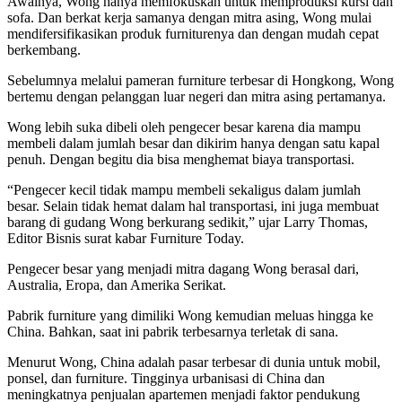
Awalnya, Wong hanya memfokuskan untuk memproduksi kursi dan
sofa. Dan berkat kerja samanya dengan mitra asing, Wong mulai
mendifersifikasikan produk furniturenya dan dengan mudah cepat
berkembang.
Sebelumnya melalui pameran furniture terbesar di Hongkong, Wong
bertemu dengan pelanggan luar negeri dan mitra asing pertamanya.
Wong lebih suka dibeli oleh pengecer besar karena dia mampu
membeli dalam jumlah besar dan dikirim hanya dengan satu kapal
penuh. Dengan begitu dia bisa menghemat biaya transportasi.
“Pengecer kecil tidak mampu membeli sekaligus dalam jumlah
besar. Selain tidak hemat dalam hal transportasi, ini juga membuat
barang di gudang Wong berkurang sedikit,” ujar Larry Thomas,
Editor Bisnis surat kabar Furniture Today.
Pengecer besar yang menjadi mitra dagang Wong berasal dari,
Australia, Eropa, dan Amerika Serikat.
Pabrik furniture yang dimiliki Wong kemudian meluas hingga ke
China. Bahkan, saat ini pabrik terbesarnya terletak di sana.
Menurut Wong, China adalah pasar terbesar di dunia untuk mobil,
ponsel, dan furniture. Tingginya urbanisasi di China dan
meningkatnya penjualan apartemen menjadi faktor pendukung