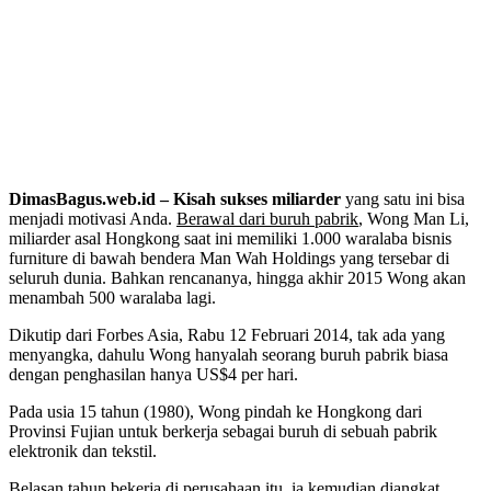
DimasBagus.web.id –
Kisah sukses miliarder
yang satu ini bisa
menjadi motivasi Anda.
Berawal dari buruh pabrik
, Wong Man Li,
miliarder asal Hongkong saat ini memiliki 1.000 waralaba bisnis
furniture di bawah bendera Man Wah Holdings
yang tersebar di
seluruh dunia. Bahkan rencananya, hingga akhir 2015 Wong akan
menambah 500 waralaba lagi.
Dikutip dari Forbes Asia, Rabu 12 Februari 2014, tak ada yang
menyangka, dahulu Wong hanyalah seorang buruh pabrik biasa
dengan penghasilan hanya US$4 per hari.
Pada usia 15 tahun (1980), Wong pindah ke Hongkong dari
Provinsi Fujian untuk berkerja sebagai buruh di sebuah pabrik
elektronik dan tekstil.
Belasan tahun bekerja di perusahaan itu, ia kemudian diangkat