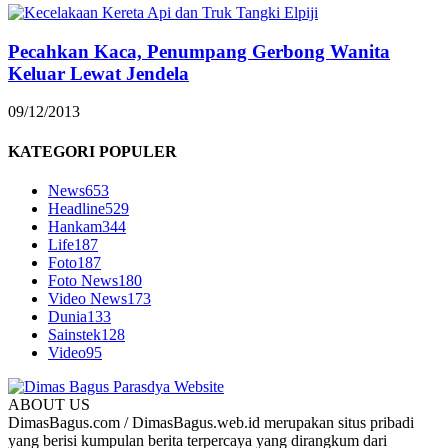
Pecahkan Kaca, Penumpang Gerbong Wanita
Keluar Lewat Jendela
09/12/2013
KATEGORI POPULER
News
653
Headline
529
Hankam
344
Life
187
Foto
187
Foto News
180
Video News
173
Dunia
133
Sainstek
128
Video
95
ABOUT US
DimasBagus.com / DimasBagus.web.id merupakan situs pribadi
yang berisi kumpulan berita terpercaya yang dirangkum dari