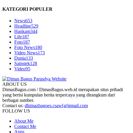
KATEGORI POPULER
News
653
Headline
529
Hankam
344
Life
187
Foto
187
Foto News
180
Video News
173
Dunia
133
Sainstek
128
Video
95
ABOUT US
DimasBagus.com / DimasBagus.web.id merupakan situs pribadi
yang berisi kumpulan berita terpercaya yang dirangkum dari
berbagai sumber.
Contact us:
dhimazbagoes.csaw[at]gmail.com
FOLLOW US
About Me
Contact Me
Apps