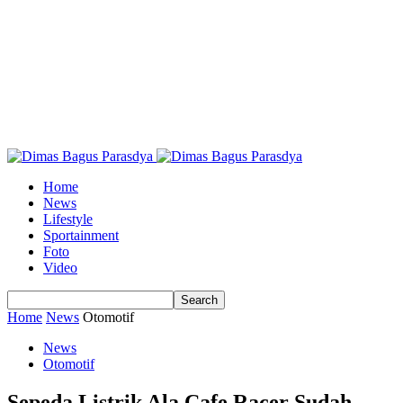
Home
News
Lifestyle
Sportainment
Foto
Video
Home
News
Otomotif
News
Otomotif
Sepeda Listrik Ala Cafe Racer Sudah