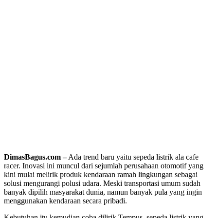
DimasBagus.com –
Ada trend baru yaitu sepeda listrik ala cafe
racer. Inovasi ini muncul dari sejumlah perusahaan otomotif yang
kini mulai melirik produk kendaraan ramah lingkungan sebagai
solusi mengurangi polusi udara. Meski transportasi umum sudah
banyak dipilih masyarakat dunia, namun banyak pula yang ingin
menggunakan kendaraan secara pribadi.
Kebutuhan itu kemudian coba dilirik Tempus, sepeda listrik yang