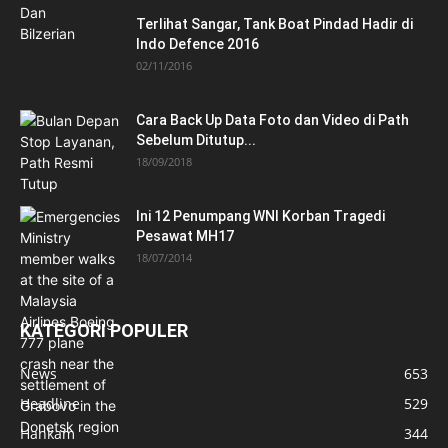
Terlihat Sangar, Tank Boat Pindad Hadir di
Indo Defence 2016
02/11/2016
Cara Back Up Data Foto dan Video di Path
Sebelum Ditutup...
18/09/2018
Ini 12 Penumpang WNI Korban Tragedi
Pesawat MH17
18/07/2014
KATEGORI POPULER
News
653
Headline
529
Hankam
344