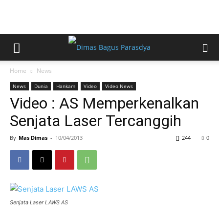
Home
News
News
Dunia
Hankam
Video
Video News
Video : AS Memperkenalkan
Senjata Laser Tercanggih
By
Mas Dimas
-
10/04/2013
244
0
Senjata Laser LAWS AS