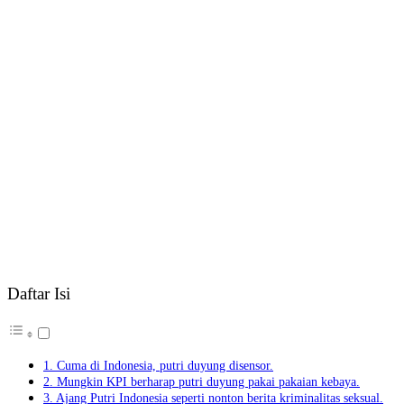
Daftar Isi
1. Cuma di Indonesia, putri duyung disensor.
2. Mungkin KPI berharap putri duyung pakai pakaian kebaya.
3. Ajang Putri Indonesia seperti nonton berita kriminalitas seksual.