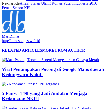
Next article
Aneh! Siaran Ulang Kontes Puteri Indonesia 2016
Penuh Sensor KPI
Mas Dimas
http://dimasbagus.web.id
RELATED ARTICLES
MORE FROM AUTHOR
Viral Penampakan Pocong di Google Maps daerah
Kedungwaru Kidul!
5 Panser TNI yang Jadi Andalan Menjaga
Kedaulatan NKRI