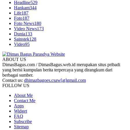
Headline
529
Hankam
344
Life
187
Foto
187
Foto News
180
Video News
173
Dunia
133
Sainstek
128
Video
95
ABOUT US
DimasBagus.com / DimasBagus.web.id merupakan situs pribadi
yang berisi kumpulan berita terpercaya yang dirangkum dari
berbagai sumber.
Contact us:
dhimazbagoes.csaw[at]gmail.com
FOLLOW US
About Me
Contact Me
Apps
Widget
FAQ
Subscribe
Sitemap