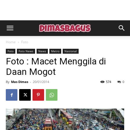
Home
Foto
Foto
Foto News
News
Metro
Nasional
Foto : Macet Menggila di
Daan Mogot
By
Mas Dimas
-
20/01/2014
574
0