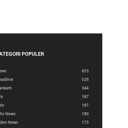
ATEGORI POPULER
ews
653
eadline
529
ankam
344
fe
187
to
187
oto News
180
ideo News
173