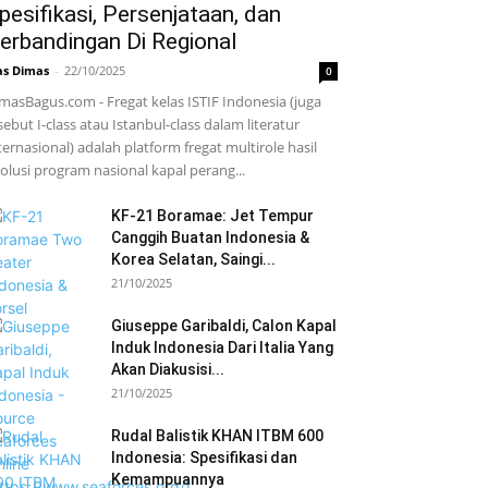
pesifikasi, Persenjataan, dan
erbandingan Di Regional
s Dimas
-
22/10/2025
0
masBagus.com - Fregat kelas ISTIF Indonesia (juga
sebut I-class atau Istanbul-class dalam literatur
ternasional) adalah platform fregat multirole hasil
olusi program nasional kapal perang...
KF-21 Boramae: Jet Tempur
Canggih Buatan Indonesia &
Korea Selatan, Saingi...
21/10/2025
Giuseppe Garibaldi, Calon Kapal
Induk Indonesia Dari Italia Yang
Akan Diakusisi...
21/10/2025
Rudal Balistik KHAN ITBM 600
Indonesia: Spesifikasi dan
Kemampuannya