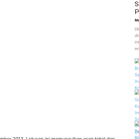
S
P
Ma
Di
di
in
ev
mber 2013. Letusan ini memunculkan asap tebal dan