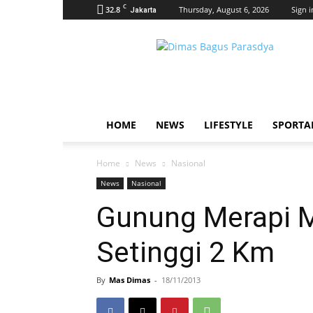
C
32.8
Thursday, August 6, 2026
Sign i
Jakarta
dimasbagus.web.id
HOME
NEWS
LIFESTYLE
SPORTA
Home
News
Nasional
News
Nasional
Gunung Merapi M
Setinggi 2 Km
By
Mas Dimas
-
18/11/2013