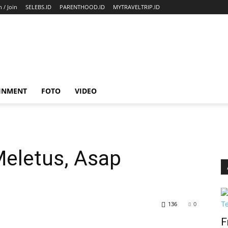
n / Join
SELEBS.ID
PARENTHOOD.ID
MYTRAVELTRIP.ID
INMENT
FOTO
VIDEO
eletus, Asap
136
0
F