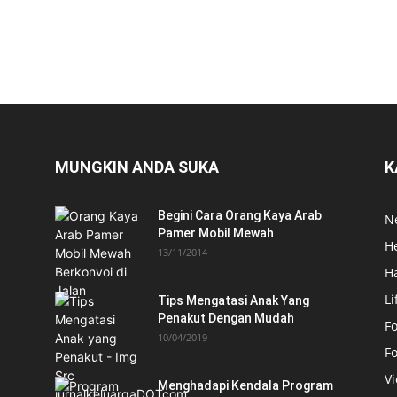
MUNGKIN ANDA SUKA
K
Begini Cara Orang Kaya Arab
N
Pamer Mobil Mewah
H
13/11/2014
H
Li
Tips Mengatasi Anak Yang
Penakut Dengan Mudah
Fo
10/04/2019
F
V
Menghadapi Kendala Program