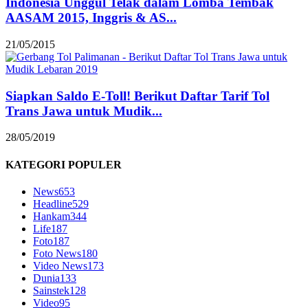
Indonesia Unggul Telak dalam Lomba Tembak
AASAM 2015, Inggris & AS...
21/05/2015
Siapkan Saldo E-Toll! Berikut Daftar Tarif Tol
Trans Jawa untuk Mudik...
28/05/2019
KATEGORI POPULER
News
653
Headline
529
Hankam
344
Life
187
Foto
187
Foto News
180
Video News
173
Dunia
133
Sainstek
128
Video
95