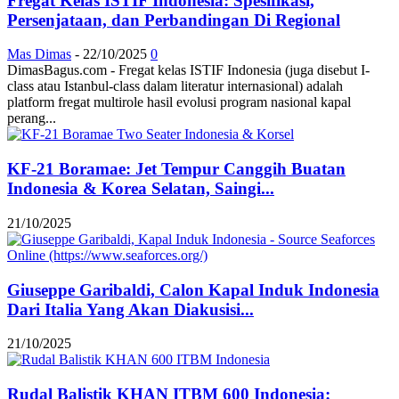
Fregat Kelas ISTIF Indonesia: Spesifikasi,
Persenjataan, dan Perbandingan Di Regional
Mas Dimas
-
22/10/2025
0
DimasBagus.com - Fregat kelas ISTIF Indonesia (juga disebut I-
class atau Istanbul-class dalam literatur internasional) adalah
platform fregat multirole hasil evolusi program nasional kapal
perang...
KF-21 Boramae: Jet Tempur Canggih Buatan
Indonesia & Korea Selatan, Saingi...
21/10/2025
Giuseppe Garibaldi, Calon Kapal Induk Indonesia
Dari Italia Yang Akan Diakusisi...
21/10/2025
Rudal Balistik KHAN ITBM 600 Indonesia: