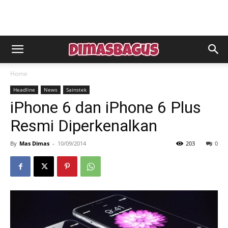
Home
Headline
News
Sainstek
iPhone 6 dan iPhone 6 Plus
Resmi Diperkenalkan
By
Mas Dimas
-
10/09/2014
203
0