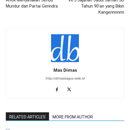
Ahok Menyatakan Serius
Ini 5 Jajanan Jadul Jaman SD
Mundur dari Partai Gerindra
Tahun 90’an yang Bikin
Kangennnnnn
Mas Dimas
http://dimasbagus.web.id
RELATED ARTICLES
MORE FROM AUTHOR