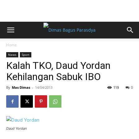
Home
News
Sport
Kalah TKO, Daud Yordan
Kehilangan Sabuk IBO
By
Mas Dimas
-
14/04/2013
119
0
Daud Yordan