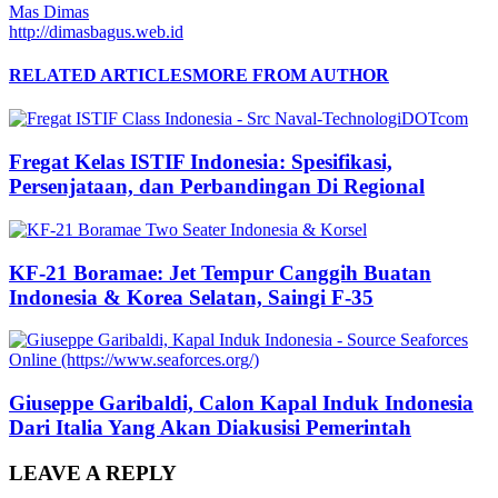
Mas Dimas
http://dimasbagus.web.id
RELATED ARTICLES
MORE FROM AUTHOR
Fregat Kelas ISTIF Indonesia: Spesifikasi,
Persenjataan, dan Perbandingan Di Regional
KF-21 Boramae: Jet Tempur Canggih Buatan
Indonesia & Korea Selatan, Saingi F-35
Giuseppe Garibaldi, Calon Kapal Induk Indonesia
Dari Italia Yang Akan Diakusisi Pemerintah
LEAVE A REPLY