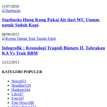
11/07/2018
Starbucks Hong Kong Pakai Air dari WC Umum
untuk Seduh Kopi
06/06/2013
Infografik : Kronologi Tragedi Bintaro II, Tabrakan
KA Vs Truk BBM
12/12/2013
KATEGORI POPULER
News
653
Headline
529
Hankam
344
Life
187
Foto
187
Foto News
180
Video News
173