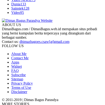
Dunia
133
Sainstek
128
Video
95
ABOUT US
DimasBagus.com / DimasBagus.web.id merupakan situs pribadi
yang berisi kumpulan berita terpercaya yang dirangkum dari
berbagai sumber.
Contact us:
dhimazbagoes.csaw[at]gmail.com
FOLLOW US
About Me
Contact Me
Apps
Widget
FAQ
Subscribe
Sitemap
Privacy Policy
Terms of Use
Disclaimer
© 2011-2019 | Dimas Bagus Parasdya
MORE STORIES