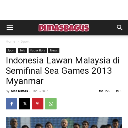
Home
Sport
Sport
Bola
Kabar Bola
News
Indonesia Lawan Malaysia di
Semifinal Sea Games 2013
Myanmar
By
Mas Dimas
-
18/12/2013
156
0