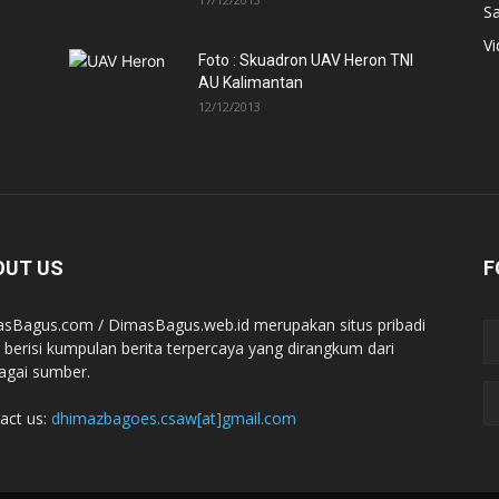
Sa
V
Foto : Skuadron UAV Heron TNI
AU Kalimantan
12/12/2013
OUT US
F
sBagus.com / DimasBagus.web.id merupakan situs pribadi
 berisi kumpulan berita terpercaya yang dirangkum dari
agai sumber.
act us:
dhimazbagoes.csaw[at]gmail.com