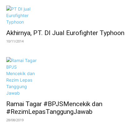
Akhirnya, PT. DI Jual Eurofighter Typhoon
10/11/2014
Ramai Tagar #BPJSMencekik dan
#RezimLepasTanggungJawab
28/08/2019