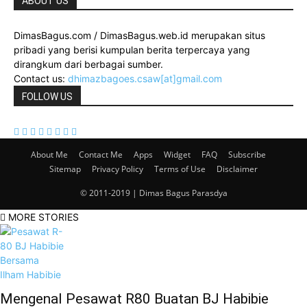
ABOUT US
DimasBagus.com / DimasBagus.web.id merupakan situs
pribadi yang berisi kumpulan berita terpercaya yang
dirangkum dari berbagai sumber.
Contact us:
dhimazbagoes.csaw[at]gmail.com
FOLLOW US
About Me
Contact Me
Apps
Widget
FAQ
Subscribe
Sitemap
Privacy Policy
Terms of Use
Disclaimer
© 2011-2019 | Dimas Bagus Parasdya
MORE STORIES
Mengenal Pesawat R80 Buatan BJ Habibie