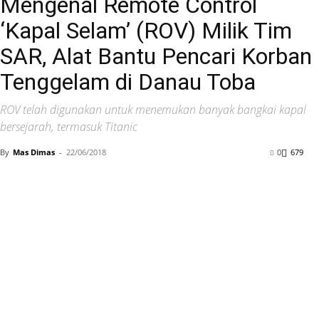
Mengenal Remote Control
‘Kapal Selam’ (ROV) Milik Tim
SAR, Alat Bantu Pencari Korban
Tenggelam di Danau Toba
ROV telah digunakan untuk menemukan banyak bangkai kapal
bersejarah, termasuk Titanic
By
Mas Dimas
-
22/06/2018
0
679