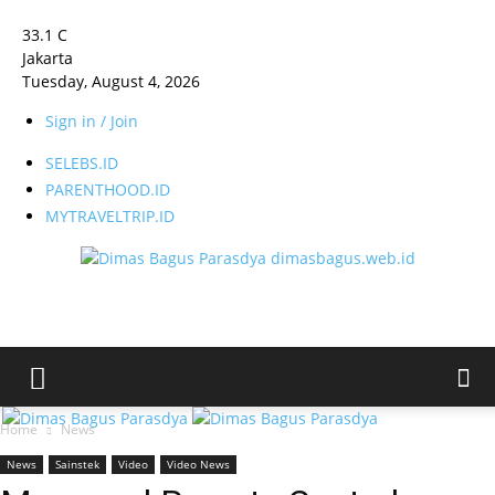
33.1
C
Jakarta
Tuesday, August 4, 2026
Sign in / Join
SELEBS.ID
PARENTHOOD.ID
MYTRAVELTRIP.ID
dimasbagus.web.id
Home
News
News
Sainstek
Video
Video News