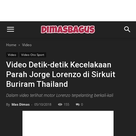
Home
Video
Video
Video Oto Sport
Video Detik-detik Kecelakaan
Parah Jorge Lorenzo di Sirkuit
Buriram Thailand
Dalam video terlihat motor Lorenzo terpelanting berkali-kali
By
Mas Dimas
-
05/10/2018
155
0