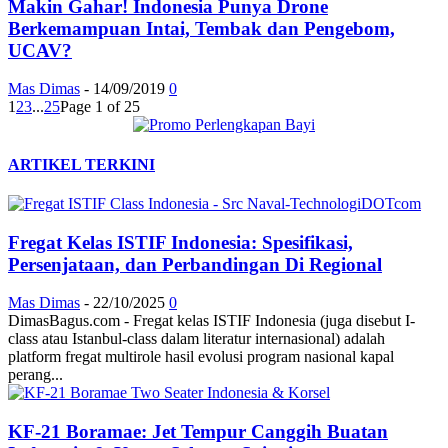
Makin Gahar! Indonesia Punya Drone
Berkemampuan Intai, Tembak dan Pengebom,
UCAV?
Mas Dimas
-
14/09/2019
0
1
2
3
...
25
Page 1 of 25
ARTIKEL TERKINI
Fregat Kelas ISTIF Indonesia: Spesifikasi,
Persenjataan, dan Perbandingan Di Regional
Mas Dimas
-
22/10/2025
0
DimasBagus.com - Fregat kelas ISTIF Indonesia (juga disebut I-
class atau Istanbul-class dalam literatur internasional) adalah
platform fregat multirole hasil evolusi program nasional kapal
perang...
KF-21 Boramae: Jet Tempur Canggih Buatan