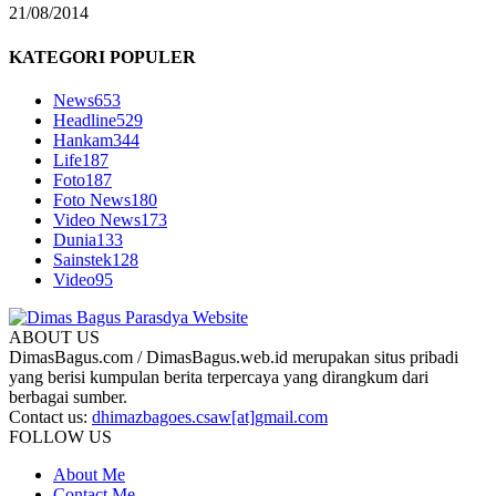
21/08/2014
KATEGORI POPULER
News
653
Headline
529
Hankam
344
Life
187
Foto
187
Foto News
180
Video News
173
Dunia
133
Sainstek
128
Video
95
ABOUT US
DimasBagus.com / DimasBagus.web.id merupakan situs pribadi
yang berisi kumpulan berita terpercaya yang dirangkum dari
berbagai sumber.
Contact us:
dhimazbagoes.csaw[at]gmail.com
FOLLOW US
About Me
Contact Me