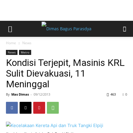
Home
News
News
Metro
Kondisi Terjepit, Masinis KRL
Sulit Dievakuasi, 11
Meninggal
By
Mas Dimas
-
09/12/2013
463
0