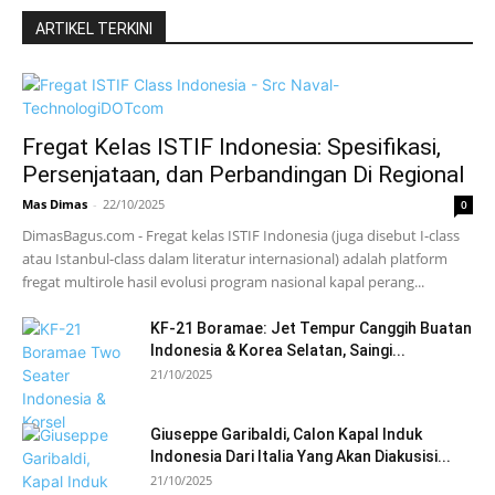
ARTIKEL TERKINI
Fregat Kelas ISTIF Indonesia: Spesifikasi,
Persenjataan, dan Perbandingan Di Regional
Mas Dimas
-
22/10/2025
0
DimasBagus.com - Fregat kelas ISTIF Indonesia (juga disebut I-class
atau Istanbul-class dalam literatur internasional) adalah platform
fregat multirole hasil evolusi program nasional kapal perang...
KF-21 Boramae: Jet Tempur Canggih Buatan
Indonesia & Korea Selatan, Saingi...
21/10/2025
Giuseppe Garibaldi, Calon Kapal Induk
Indonesia Dari Italia Yang Akan Diakusisi...
21/10/2025