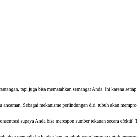
antangan, tapi juga bisa mematahkan semangat Anda. Ini karena seti
 ancaman. Sebagai mekanisme perlindungan diri, tubuh akan memproduks
nsentrasi supaya Anda bisa merespon sumber tekanan secara efektif. 
arah akan mengalir ke bagian-bagian tubuh yang berguna untuk merespon