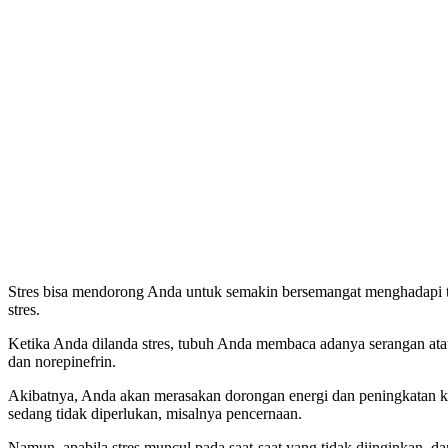
Stres bisa mendorong Anda untuk semakin bersemangat menghadapi t
stres.
Ketika Anda dilanda stres, tubuh Anda membaca adanya serangan atau
dan norepinefrin.
Akibatnya, Anda akan merasakan dorongan energi dan peningkatan ko
sedang tidak diperlukan, misalnya pencernaan.
Namun, apabila stres muncul pada saat-saat yang tidak diinginkan, d