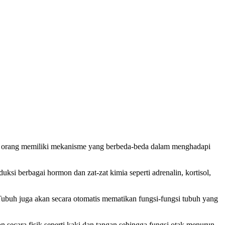
ap orang memiliki mekanisme yang berbeda-beda dalam menghadapi
i berbagai hormon dan zat-zat kimia seperti adrenalin, kortisol,
Tubuh juga akan secara otomatis mematikan fungsi-fungsi tubuh yang
 secara fisik seperti kaki dan tangan sehingga fungsi otak menurun.